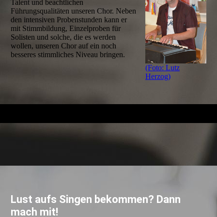
Talent und beachtlichen
Führungsqualitäten unseren Chor. Neben
den intensiven Probenstunden kann er
mit Stimmbildung, Einzelproben für
Solisten und solche, die es werden
wollen, unseren Chor auf ein noch
besseres stimmliches Niveau bringen.
(Foto: Lutz
Herzog)
Lust aufs Singen bekommen? Dann
mach mit!