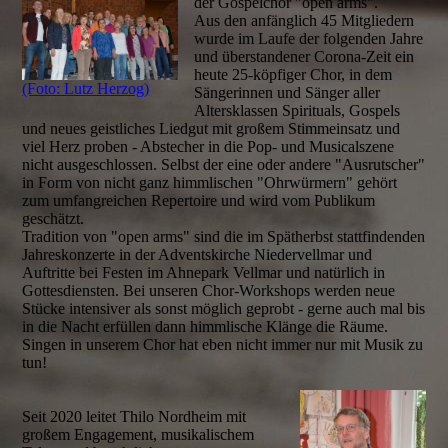
der Gospelchor "open arms".
Aus den anfänglich 45 Mitgliedern
wurde im Laufe der folgenden Jahre
und überstandener Corona-Zeit ein
heute 25-köpfiger Chor, in dem
(Foto: Lutz Herzog)
Sängerinnen und Sänger aller
Altersklassen Spirituals, Gospels
und neues geistliches Liedgut mit großem Stimmeinsatz und
viel Herz proben - Abstecher in die Pop- und Musicalszene
nicht ausgeschlossen. Selbst der eine oder andere "Ausrutscher"
in Form von nicht ganz himmlischen "Ohrwürmern" gehört
zum umfangreichen Repertoire und wird vom Publikum
geschätzt.
Tradition von "open arms" sind die im Spätherbst stattfindenden
Jahreskonzerte in der Adventskirche Niedervellmar und
Auftritte bei Festen im Ahnepark Vellmar und natürlich in
Gottesdiensten. Bei unseren Chor-Workshops werden neue
Stücke intensiver als sonst möglich geprobt - gerne auch mal bis
in die Nacht erfüllen dann himmlische Klänge die Räume.
Singen in unserem Chor hat eben nicht immer nur mit Musik zu
tun!
Seit 2020 leitet Thilo Nordheim mit
großem Engagement, musikalischem